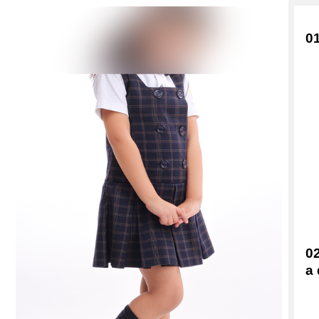
0
0
a